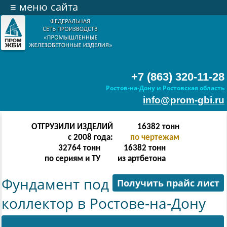
≡
меню сайта
+7 (863) 320-11-28
Ростов-на-Дону и Ростовская область
info@prom-gbi.ru
ОТГРУЗИЛИ ИЗДЕЛИЙ
65534
тонн
с 2008 года:
по чертежам
131068
тонн
65534
тонн
по сериям и ТУ
из артбетона
Фундамент под
Получить прайс лист
коллектор в Ростове-на-Дону