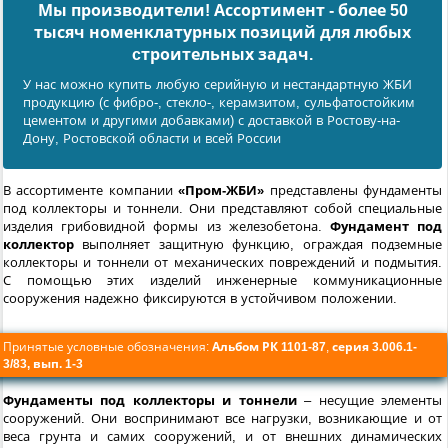
Мы производители! Ассортимент - более 50
тысяч номенклатурных позиций для любых
cтроительных задач.
У нас можно купить любую серийную и нестандартную ЖБИ
продукцию (с фибро-, стекло-, керамзитом, сульфатостойким
цементом и другими добавками) с доставкой в Ростову-на-
Дону, Ростовской области и всей России
В ассортименте компании
«Пром-ЖБИ»
представлены фундаменты
под коллекторы и тоннели. Они представляют собой специальные
изделия грибовидной формы из железобетона.
Фундамент под
коллектор
выполняет защитную функцию, ограждая подземные
коллекторы и тоннели от механических повреждений и подмытия.
С помощью этих изделий инженерные коммуникационные
сооружения надежно фиксируются в устойчивом положении.
Принятые условные обозначения:
Альбом РК 1101-87
,
серия 3.006.1-
3/83, вып. 1-3
Фундаменты под коллекторы и тоннели
– несущие элементы
сооружений. Они воспринимают все нагрузки, возникающие и от
веса грунта и самих сооружений, и от внешних динамических