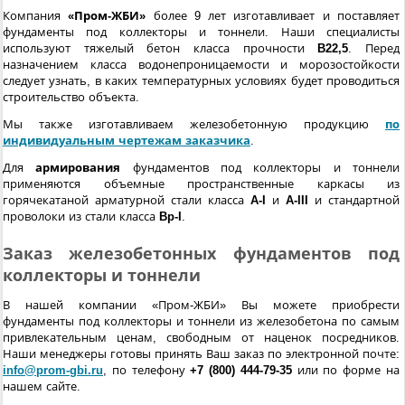
Компания
«Пром-ЖБИ»
более 9 лет изготавливает и поставляет
фундаменты под коллекторы и тоннели. Наши специалисты
используют тяжелый бетон класса прочности
B22,5
. Перед
назначением класса водонепроницаемости и морозостойкости
следует узнать, в каких температурных условиях будет проводиться
строительство объекта.
Мы также изготавливаем железобетонную продукцию
по
индивидуальным чертежам заказчика
.
Для
армирования
фундаментов под коллекторы и тоннели
применяются объемные пространственные каркасы из
горячекатаной арматурной стали класса
A-I
и
A-III
и стандартной
проволоки из стали класса
Bp-I
.
Заказ железобетонных фундаментов под
коллекторы и тоннели
В нашей компании «Пром-ЖБИ» Вы можете приобрести
фундаменты под коллекторы и тоннели из железобетона по самым
привлекательным ценам, свободным от наценок посредников.
Наши менеджеры готовы принять Ваш заказ по электронной почте:
info@prom-gbi.ru
, по телефону
+7 (800) 444-79-35
или по форме на
нашем сайте.