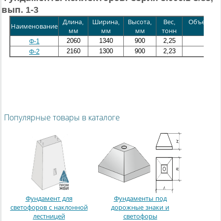
вып. 1-3
Длина,
Ширина,
Высота,
Вес,
Объем бе
Наименование
мм
мм
мм
тонн
куб.м
2060
1340
900
2,25
0,9
Ф-1
2160
1300
900
2,23
0,89
Ф-2
Популярные товары в каталоге
Фундамент для
Фундаменты под
светофоров с наклонной
дорожные знаки и
лестницей
светофоры