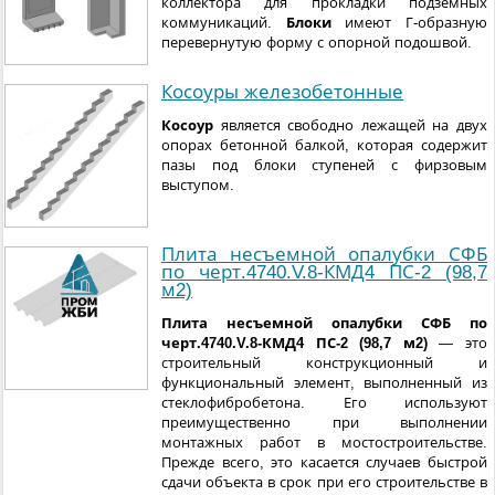
коллектора для прокладки подземных
коммуникаций.
Блоки
имеют Г-образную
перевернутую форму с опорной подошвой.
Косоуры железобетонные
Косоур
является свободно лежащей на двух
опорах бетонной балкой, которая содержит
пазы под блоки ступеней с фирзовым
выступом.
Плита несъемной опалубки СФБ
по черт.4740.V.8-КМД4 ПС-2 (98,7
м2)
Плита несъемной опалубки СФБ по
черт.4740.V.8-КМД4 ПС-2 (98,7 м2)
— это
строительный конструкционный и
функциональный элемент, выполненный из
стеклофибробетона. Его используют
преимущественно при выполнении
монтажных работ в мостостроительстве.
Прежде всего, это касается случаев быстрой
сдачи объекта в срок при его строительстве в