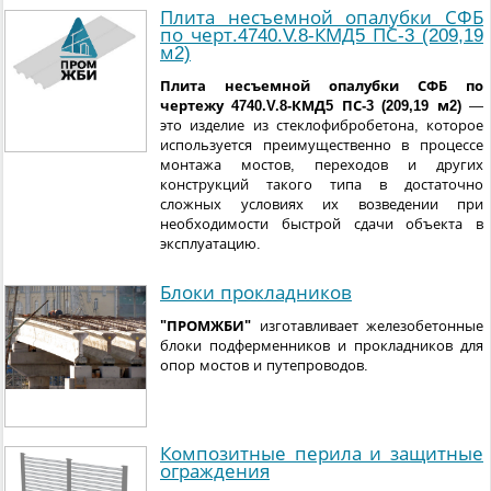
Плита несъемной опалубки СФБ
по черт.4740.V.8-КМД5 ПС-3 (209,19
м2)
Плита несъемной опалубки СФБ по
чертежу 4740.V.8-КМД5 ПС-3 (209,19 м2)
—
это изделие из стеклофибробетона, которое
используется преимущественно в процессе
монтажа мостов, переходов и других
конструкций такого типа в достаточно
сложных условиях их возведении при
необходимости быстрой сдачи объекта в
эксплуатацию.
Блоки прокладников
"ПРОМЖБИ"
изготавливает железобетонные
блоки подферменников и прокладников для
опор мостов и путепроводов.
Композитные перила и защитные
ограждения