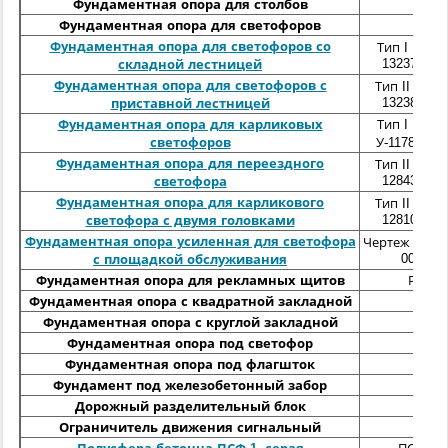
Фундаментная опора для столбов
Фундаментная опора для светофоров
Фундаментная опора для светофоров со
Тип I черт
13237-00-0
складной лестницей
Фундаментная опора для светофоров с
Тип II черт
13238-00-0
приставной лестницей
Фундаментная опора для карликовых
Тип I черт
светофоров
У-11786-00-
Фундаментная опора для переездного
Тип II черт
12843-00-0
светофора
Фундаментная опора для карликового
Тип II черт
12810-00-0
светофора с двумя головками
Фундаментная опора усиленная для светофора
Чертеж 15379
00-01
с площадкой обслуживания
Фундаментная опора для рекламных щитов
РФ
Фундаментная опора с квадратной закладной
Фундаментная опора с круглой закладной
Фундаментная опора под светофор
Фундаментная опора под флагшток
Фундамент под железобетонный забор
Дорожный разделительный блок
Ограничитель движения сигнальный