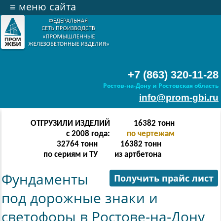
≡
меню сайта
+7 (863) 320-11-28
Ростов-на-Дону и Ростовская область
info@prom-gbi.ru
ОТГРУЗИЛИ ИЗДЕЛИЙ
65534
тонн
с 2008 года:
по чертежам
131068
тонн
65534
тонн
по сериям и ТУ
из артбетона
Фундаменты
Получить прайс лист
под дорожные знаки и
светофоры в Ростове-на-Дону