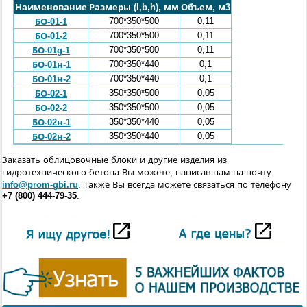
Наименование
Размеры (l,b,h), мм
Объем, м3
700*350*500
0,11
БО-01-1
700*350*500
0,11
БО-01-2
700*350*500
0,11
БО-01g-1
700*350*440
0,1
БО-01н-1
700*350*440
0,1
БО-01н-2
350*350*500
0,05
БО-02-1
350*350*500
0,05
БО-02-2
350*350*440
0,05
БО-02н-1
350*350*440
0,05
БО-02н-2
Заказать облицовочные блоки и другие изделия из
гидротехнического бетона Вы можете, написав нам на почту
info@prom-gbi.ru
. Также Вы всегда можете связаться по телефону
+7 (800) 444-79-35
.