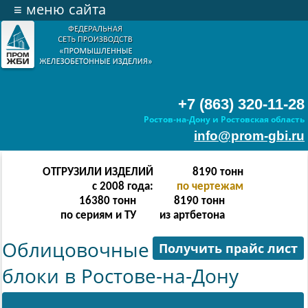
≡
меню сайта
+7 (863) 320-11-28
Ростов-на-Дону и Ростовская область
info@prom-gbi.ru
ОТГРУЗИЛИ ИЗДЕЛИЙ
16382
тонн
с 2008 года:
по чертежам
32764
тонн
16382
тонн
по сериям и ТУ
из артбетона
Облицовочные
Получить прайс лист
блоки в Ростове-на-Дону