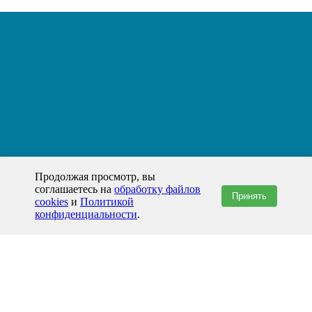
Продолжая просмотр, вы
соглашаетесь на
обработку файлов
Принять
cookies
и
Политикой
конфиденциальности
.
+7(800)444-79-35
звонок по России бесплатный
+7 (812) 565-17-28