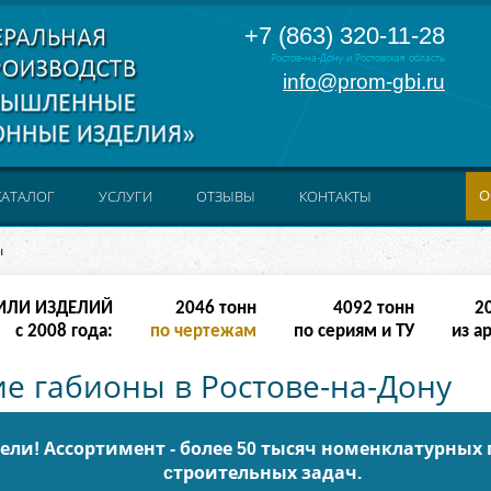
+7 (863) 320-11-28
Ростов-на-Дону и Ростовская область
info@prom-gbi.ru
О
КАТАЛОГ
УСЛУГИ
ОТЗЫВЫ
КОНТАКТЫ
ы
ИЛИ ИЗДЕЛИЙ
4094
тонн
8188
тонн
4
с 2008 года:
по чертежам
по сериям и ТУ
из а
е габионы в Ростове-на-Дону
ли! Ассортимент - более 50 тысяч номенклатурных
cтроительных задач.