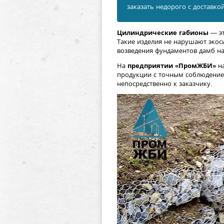
заказать недорого с доставкой
Цилиндрические габионы
— эт
Такие изделия не нарушают экос
возведения фундаментов дамб на
На
предприятии «ПромЖБИ»
на
продукции с точным соблюдением
непосредственно к заказчику.