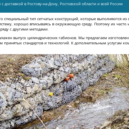
 с доставкой в Ростову-на-Дону, Ростовской области и всей России
о специальный тип сетчатых конструкций, которые выполняются из с
истему, хорошо вписываясь в окружающую среду. Поэтому их часто и
ряду с другими методами.
лажен выпуск цилиндрических габионов. Мы предлагаем изготовлен
 принятых стандартов и технологий. К дополнительным услугам ком