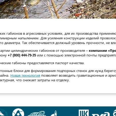
их габионов в агрессивных условиях, для их производства применя
лимерным напылением. Для усиления конструкции изделий проволоку
 диаметра. Так обеспечивается должный уровень прочности, не вл
партии цилиндрических габионов от производителя –
компании «Пр
фону
+7 (800) 444-79-35
или с помощью электронной почты предприя
ческие габионы предоставляется паспорт качества.
етонные блоки для формирования подпорных стенок для нужд берего
зайна.
Новая технология
позволяет возводить гравитационные и армо
ктурная, что снижает затраты на отделку.