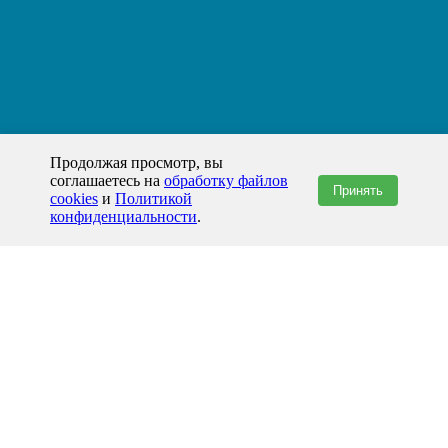
Продолжая просмотр, вы
соглашаетесь на
обработку файлов
Принять
cookies
и
Политикой
конфиденциальности
.
+7(800)444-79-35
звонок по России бесплатный
+7 (812) 565-17-28
ООО "ЖБИ и Архитектура" © 2008-2026
Ростов-на-Дону и Ростовская область
info@prom-gbi.ru
rostov.prom-gbi.ru