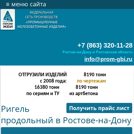
≡
меню сайта
+7 (863) 320-11-28
Ростов-на-Дону и Ростовская область
info@prom-gbi.ru
ОТГРУЗИЛИ ИЗДЕЛИЙ
32766
тонн
с 2008 года:
по чертежам
65532
тонн
32766
тонн
по сериям и ТУ
из артбетона
Ригель
Получить прайс лист
продольный в Ростове-на-Дону