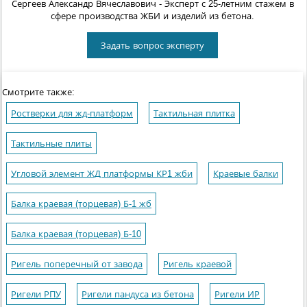
Сергеев Александр Вячеславович
- Эксперт с 25-летним стажем в
сфере производства ЖБИ и изделий из бетона.
Задать вопрос эксперту
Смотрите также:
Ростверки для жд-платформ
Тактильная плитка
Тактильные плиты
Угловой элемент ЖД платформы КР1 жби
Краевые балки
Балка краевая (торцевая) Б-1 жб
Балка краевая (торцевая) Б-10
Ригель поперечный от завода
Ригель краевой
Ригели РПУ
Ригели пандуса из бетона
Ригели ИР