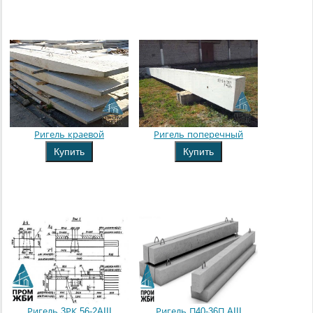
Ригель краевой
Ригель поперечный
Купить
Купить
Ригель 3РК 56-2AIII
Ригель П40-36П AIII