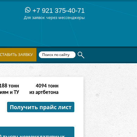
+7 921 375-40-71
Для заявок через мессенджеры
СТАВИТЬ ЗАЯВКУ
764
тонн
16382
тонн
иям и ТУ
из артбетона
Получить прайс лист
50 тысяч номенклатурных