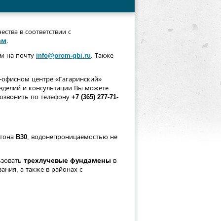
ества в соответствии с
ам
.
ам на почту
info@prom-gbi.ru
. Также
во-офисном центре «Гагаринский»
изделий и консультации Вы можете
озвонить по телефону
+7 (365) 277-71-
етона
B30
, водонепроницаемостью не
ьзовать
трехлучевые фундамены
в
ания, а также в районах с