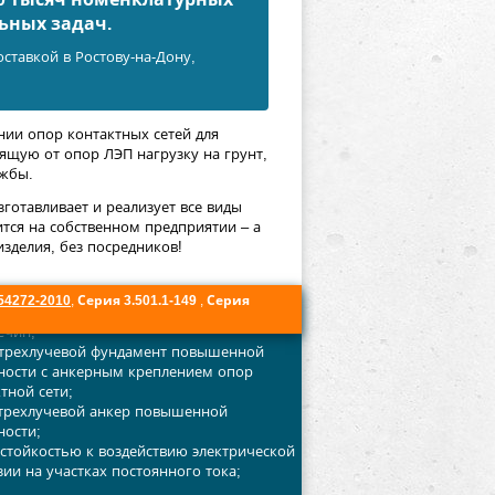
ьных задач.
ставкой в Ростову-на-Дону,
нии опор контактных сетей для
ящую от опор ЛЭП нагрузку на грунт,
ужбы.
готавливает и реализует все виды
ится на собственном предприятии – а
зделия, без посредников!
54272-2010
,
Серия 3.501.1-149
,
Серия
ечин;
 трехлучевой фундамент повышенной
ности с анкерным креплением опор
тной сети;
трехлучевой анкер повышенной
ности;
 стойкостью к воздействию электрической
ии на участках постоянного тока;