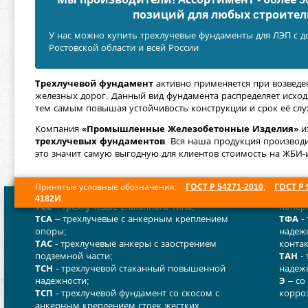
позиций для любых cтроител
У нас можно купить трехлучевые фундаменты для ЛЭП с до
Ростовской области и всей России
Трехлучевой фундамент
активно применяется при возведе
железных дорог. Данный вид фундамента распределяет исход
тем самым повышая устойчивость конструкции и срок её сл
Компания
«Промышленные Железобетонные Изделия»
из
трехлучевых фундаментов
. Вся наша продукция производ
это значит самую выгодную для клиентов стоимость на ЖБИ-и
Принятые условные обозначения:
ГОСТ Р 54271-2010
,
ГОСТ Р 
4182И
ТСС
– трехлучевые стаканного типа;
попер
ТСА
– трехлучевые с анкерным креплением
ТФА
-
опоры;
надеж
ТАС
- трехлучевые анкеры с заострением
контак
подземной части;
ТАН
- 
ТСН
- трехлучевой стаканный повышенной
надеж
надежности;
Э
– со
ТСП
- трехлучевой фундамент со скосом с
корроз
анкерным креплением стоек жестких