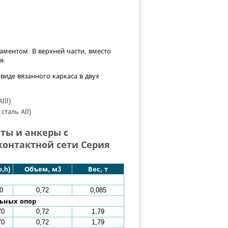
аментом. В верхней части, вместо
я.
виде вязанного каркаса в двух
III)
сталь АII)
ты и анкеры с
контактной сети Серия
,h)
Объем, м3
Вес, т
0
0,72
0,085
ьных опор
70
0,72
1,79
70
0,72
1,79