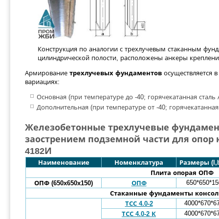
Конструкция по аналогии с трехлучевым стаканным фунд
цилиндрической полости, расположены анкеры креплени
Армирование
трехлучевых фундаментов
осуществляется в 
вариациях:
Основная (при температуре до -40; горячекатанная сталь А
Дополнительная (при температуре от -40; горячекатанная 
Железобетонные трехлучевые фундамен
заострением подземной части для опор 
4182И
Наименование
Номенклатура
Размеры (l,b
Плита опорая ОПФ
650*650*15
ОПФ (650x650x150)
ОПФ
Стаканные фундаменты консол
4000*670*6
ТСС 4.0-2
4000*670*6
ТСС 4.0-2 К