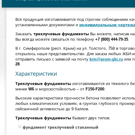
Вся продукция изготавливается под строгим соблюдением кач
установленными документами и
индивидуальным чертеж
Заказать
трехлучевые фундаменты
Вы можете, написав н
Вы всегда можете связаться по телефону
+7 (800) 444-79-35
.
В г. Симферополе (респ. Крым) на ул. Толстого, 75В в торго
открылось наше представительство. Для заказа любых ЖБИ-
отправить письмо с заявкой на почту
krm@prom-gbi.ru
или п
28
.
Характеристики
Трехлучевые фундаменты
изготавливаются из тяжелого б
менее
W6
и морозостойкостью – от
F150
-
F200
.
Высокие характеристики прочности бетона позволяют испол
любых климатических условиях, в грунтах глубокого промерз
сейсмичной активностью до 9 баллов.
Трехлучевые фундаменты
бывают двух типов:
фундамент трехлучевой стаканный