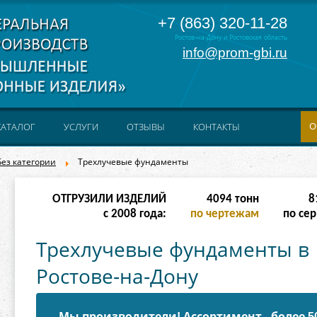
+7 (863) 320-11-28
Ростов-на-Дону и Ростовская область
info@prom-gbi.ru
О
КАТАЛОГ
УСЛУГИ
ОТЗЫВЫ
КОНТАКТЫ
Без категории
Трехлучевые фундаменты
ОТГРУЗИЛИ ИЗДЕЛИЙ
16382
тонн
32
с 2008 года:
по чертежам
по сер
Трехлучевые фундаменты в
Ростове-на-Дону
Мы производители! Ассортимент - более 