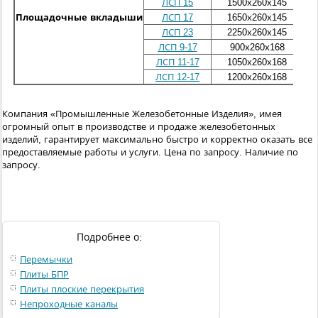
ЛСП 15
1500
х260х145
Площадочные вкладыши
ЛСП 17
1650
х260х145
ЛСП 23
2250
х260х145
ЛСП 9-17
900
х260х168
ЛСП 11-17
1050
х260х168
ЛСП 12-17
1200
х260х168
Компания «Промышленные Железобетонные Изделия», имея
огромный опыт в производстве и продаже железобетонных
изделий, гарантирует максимально быстро и корректно оказать все
предоставляемые работы и услуги.
Цена по запросу. Наличие по
запросу.
Подробнее о:
Перемычки
Плиты БПР
Плиты плоские перекрытия
Непроходные каналы