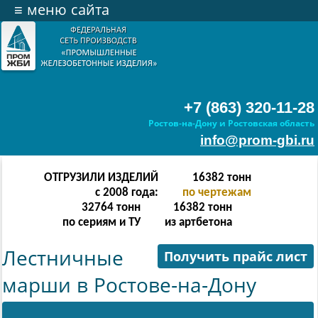
≡
меню сайта
+7 (863) 320-11-28
Ростов-на-Дону и Ростовская область
info@prom-gbi.ru
ОТГРУЗИЛИ ИЗДЕЛИЙ
65534
тонн
с 2008 года:
по чертежам
131068
тонн
65534
тонн
по сериям и ТУ
из артбетона
Лестничные
Получить прайс лист
марши в Ростове-на-Дону