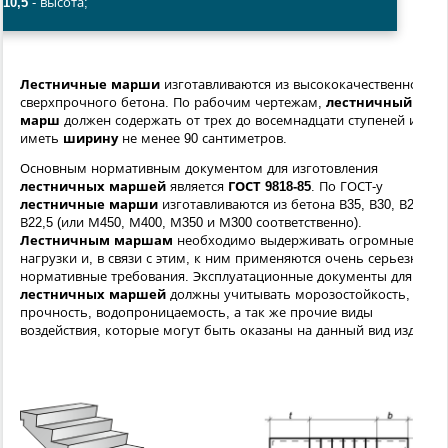
10,5
- высота;
Лестничные марши
изготавливаются из высококачественного
сверхпрочного бетона. По рабочим чертежам,
лестничный
марш
должен содержать от трех до восемнадцати ступеней и
иметь
ширину
не менее 90 сантиметров.
Основным нормативным документом для изготовления
лестничных маршей
является
ГОСТ 9818-85
. По ГОСТ-у
лестничные марши
изготавливаются из бетона В35, В30, В25,
В22,5 (или М450, М400, М350 и М300 соответственно).
Лестничным маршам
необходимо выдерживать огромные
нагрузки и, в связи с этим, к ним применяются очень серьезные
нормативные требования. Эксплуатационные документы для
лестничных маршей
должны учитывать морозостойкость,
прочность, водопроницаемость, а так же прочие виды
воздействия, которые могут быть оказаны на данный вид изделий