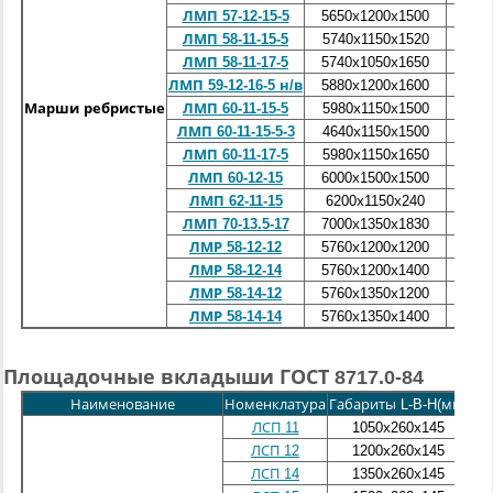
2,9
ЛМП 57-12-15-5
5650
х1200х1500
2,4
ЛМП 58-11-15-5
5740х1150х1520
2,5
ЛМП 58-11-17-5
5740х1050х1650
2,6
ЛМП 59-12-16-5 н/в
5880х1200х1600
2,5
Марши ребристые
ЛМП 60-11-15-5
5980х1150х1500
2,0
ЛМП 60-11-15-5-3
4640х1150х1500
2,5
ЛМП 60-11-17-5
5980х1150х1650
2,5
ЛМП 60-12-15
6000х1500х1500
2,4
ЛМП 62-11-15
6200х1150х240
5,3
ЛМП 70-13.5-17
7000х1350х1830
2,7
ЛМР 58-12-12
5760
х1200х1200
2,77
ЛМР 58-12-14
5760х1200х1400
2,97
ЛМР 58-14-12
5760х1350х1200
3,02
ЛМР 58-14-14
5760х1350х1400
Площадочные вкладыши ГОСТ 8717.0-84
Наименование
Номенклатура
Габариты L-B-H(мм)
Мас
ЛСП 11
1050х260х145
ЛСП 12
1200
х260х145
ЛСП 14
1350
х260х145