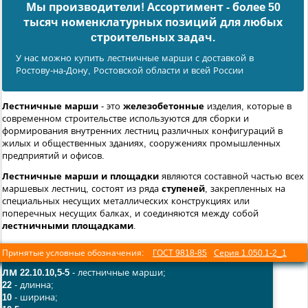
Мы производители! Ассортимент - более 50
тысяч номенклатурных позиций для любых
cтроительных задач.
У нас можно купить лестничные марши с доставкой в
Ростову-на-Дону, Ростовской области и всей России
Лестничные марши
- это
железобетонные
изделия, которые в
современном строительстве используются для сборки и
формирования внутренних лестниц различных конфигураций в
жилых и общественных зданиях, сооружениях промышленных
предприятий и офисов.
Лестничные марши и площадки
являются составной частью всех
маршевых лестниц, состоят из ряда
ступеней
, закрепленных на
специальных несущих металлических конструкциях или
поперечных несущих балках, и соединяются между собой
лестничными площадками
.
Принятые условные обозначения:
ГОСТ 9818-85
Серия 1.050.1-2_1
ЛМ 22.10.10,5-5
- лестничные марши;
22
- длинна;
10
- ширина;