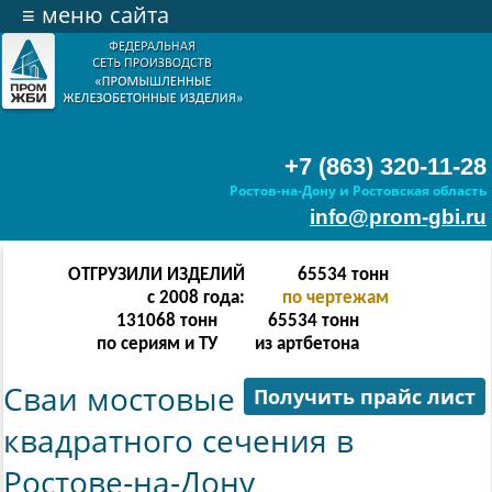
≡
меню сайта
+7 (863) 320-11-28
Ростов-на-Дону и Ростовская область
info@prom-gbi.ru
ОТГРУЗИЛИ ИЗДЕЛИЙ
131070
тонн
с 2008 года:
по чертежам
238342
тонн
131070
тонн
по сериям и ТУ
из артбетона
Сваи мостовые
Получить прайс лист
квадратного сечения в
Ростове-на-Дону