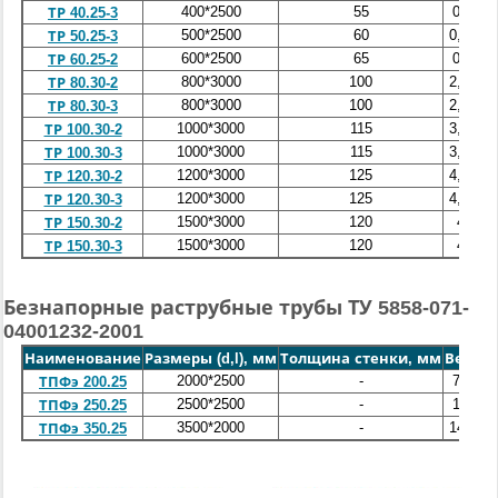
400*2500
55
0,54
ТР 40.25-3
500*2500
60
0,728
ТР 50.25-3
600*2500
65
0,99
ТР 60.25-2
800*3000
100
2,303
ТР 80.30-2
800*3000
100
2,303
ТР 80.30-3
1000*3000
115
3,313
ТР 100.30-2
1000*3000
115
3,313
ТР 100.30-3
1200*3000
125
4,185
ТР 120.30-2
1200*3000
125
4,185
ТР 120.30-3
1500*3000
120
4,6
ТР 150.30-2
1500*3000
120
4,6
ТР 150.30-3
Безнапорные раструбные трубы ТУ 5858-071-
04001232-2001
Наименование
Размеры (d,l), мм
Толщина стенки, мм
Вес, т
2000*2500
-
7,33
ТПФэ 200.25
2500*2500
-
10,2
ТПФэ 250.25
3500*2000
-
14,45
ТПФэ 350.25