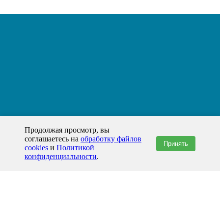
Продолжая просмотр, вы
соглашаетесь на
обработку файлов
Принять
cookies
и
Политикой
конфиденциальности
.
+7(800)444-79-35
звонок по России бесплатный