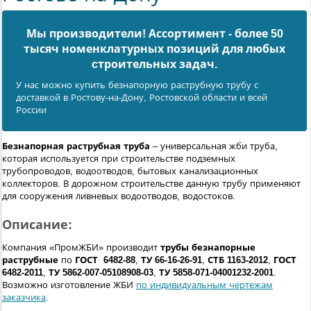
Мы производители! Ассортимент - более 50
тысяч номенклатурных позиций для любых
cтроительных задач.
У нас можно купить безнапорную раструбную трубу с
доставкой в Ростову-на-Дону, Ростовской области и всей
России
Безнапорная раструбная труба
– универсальная жби труба,
которая используется при строительстве подземных
трубопроводов, водоотводов, бытовых канализационных
коллекторов. В дорожном строительстве данную трубу применяют
для сооружения ливневых водоотводов, водостоков.
Описание:
Компания «ПромЖБИ» производит
трубы безнапорные
раструбные
по
ГОСТ 6482-88
,
ТУ 66-16-26-91
,
СТБ 1163-2012
,
ГОСТ
6482-2011
,
ТУ 5862-007-05108908-03
,
ТУ 5858-071-04001232-2001
.
Возможно изготовление ЖБИ
по индивидуальным чертежам
заказчика
.