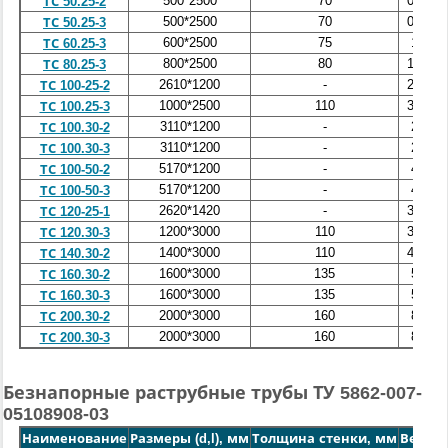
500*2500
70
0,92
ТС 50.25-2
500*2500
70
0,92
ТС 50.25-3
600*2500
75
1,1
ТС 60.25-3
800*2500
80
1,64
ТС 80.25-3
2610*1200
-
2,31
ТС 100-25-2
1000*2500
110
3,05
ТС 100.25-3
3110*1200
-
2,7
ТС 100.30-2
3110*1200
-
2,7
ТС 100.30-3
5170*1200
-
4,8
ТС 100-50-2
5170*1200
-
4,8
ТС 100-50-3
2620*1420
-
3,89
ТС 120-25-1
1200*3000
110
3,85
ТС 120.30-3
1400*3000
110
4,46
ТС 140.30-2
1600*3000
135
5,9
ТС 160.30-2
1600*3000
135
5,9
ТС 160.30-3
2000*3000
160
8,4
ТС 200.30-2
2000*3000
160
8,4
ТС 200.30-3
Безнапорные раструбные трубы ТУ 5862-007-
05108908-03
Наименование
Размеры (d,l), мм
Толщина стенки, мм
Вес, т