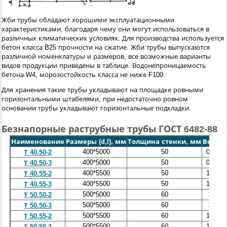
Жби трубы обладают хорошими эксплуатационными
характеристиками, благодаря чему они могут использоваться в
различных климатических условиях. Для производства используется
бетон класса B25 прочности на сжатие. Жби трубы выпускаются
различной номенклатуры и размеров, все возможные варианты
видов продукции приведены в таблице. Водонепроницаемость
бетона W4, морозостойкость класса не ниже F100.
Для хранения такие трубы укладывают на площадке ровными
горизонтальными штабелями, при недостаточно ровном
основании трубы укладывают горизонтальные подкладки.
Безнапорные раструбные трубы ГОСТ 6482-88
Наименование
Размеры (d,l), мм
Толщина стенки, мм
Вес, т
400*5000
50
0,95
Т 40.50-2
400*5000
50
0,95
Т 40.50-3
400*5500
50
1,05
Т 40.55-2
400*5500
50
1,05
Т 40.55-3
500*5000
60
1,4
Т 50.50-2
500*5000
60
1,4
Т 50.50-3
500*5500
60
1,55
Т 50.55-2
500*5500
60
1,55
Т 50.55-3