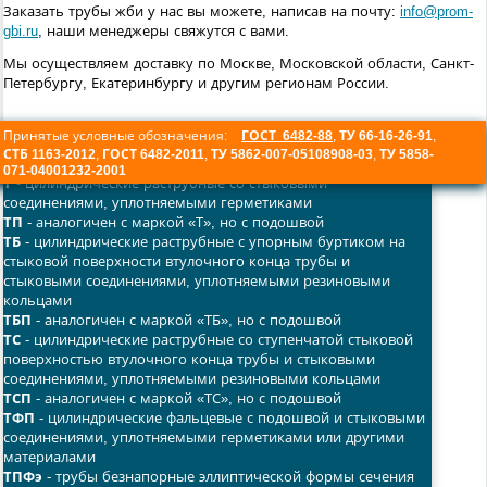
Заказать трубы жби у нас вы можете, написав на почту:
info@prom-
gbi.ru
, наши менеджеры свяжутся с вами.
Мы осуществляем доставку по Москве, Московской области, Санкт-
Петербургу, Екатеринбургу и другим регионам России.
Принятые условные обозначения:
ГОСТ 6482-88
,
ТУ 66-16-26-91
,
СТБ 1163-2012
,
ГОСТ 6482-2011
,
ТУ 5862-007-05108908-03
,
ТУ 5858-
071-04001232-2001
Т
- цилиндрические раструбные со стыковыми
соединениями, уплотняемыми герметиками
ТП
- аналогичен с маркой «Т», но с подошвой
ТБ
- цилиндрические раструбные с упорным буртиком на
стыковой поверхности втулочного конца трубы и
стыковыми соединениями, уплотняемыми резиновыми
кольцами
ТБП
- аналогичен с маркой «ТБ», но с подошвой
ТС
- цилиндрические раструбные со ступенчатой стыковой
поверхностью втулочного конца трубы и стыковыми
соединениями, уплотняемыми резиновыми кольцами
ТСП
- аналогичен с маркой «ТС», но с подошвой
ТФП
- цилиндрические фальцевые с подошвой и стыковыми
соединениями, уплотняемыми герметиками или другими
материалами
ТПФэ
- трубы безнапорные эллиптической формы сечения