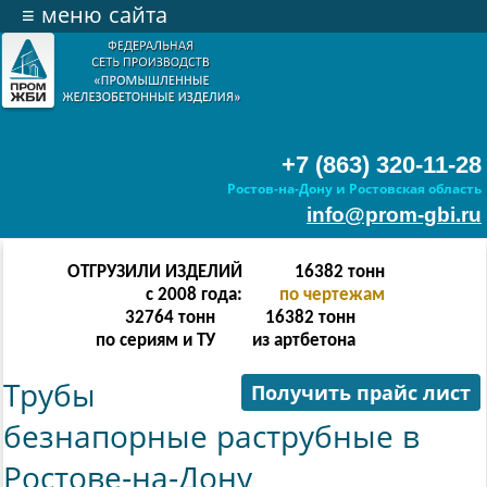
≡
меню сайта
+7 (863) 320-11-28
Ростов-на-Дону и Ростовская область
info@prom-gbi.ru
ОТГРУЗИЛИ ИЗДЕЛИЙ
65534
тонн
с 2008 года:
по чертежам
131068
тонн
65534
тонн
по сериям и ТУ
из артбетона
Трубы
Получить прайс лист
безнапорные раструбные в
Ростове-на-Дону