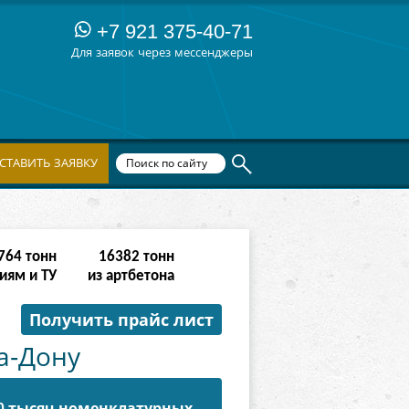
+7 921 375-40-71
Для заявок через мессенджеры
СТАВИТЬ ЗАЯВКУ
068
тонн
65534
тонн
иям и ТУ
из артбетона
Получить прайс лист
а-Дону
50 тысяч номенклатурных