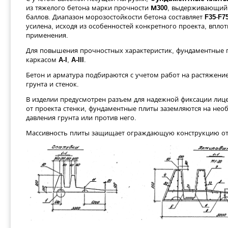
из тяжелого бетона марки прочности
М300
, выдерживающий 
баллов. Диапазон морозостойкости бетона составляет
F35
-
F7
усилена, исходя из особенностей конкретного проекта, впло
применения.
Для повышения прочностных характеристик, фундаментные 
каркасом
A-I
,
A-III
.
Бетон и арматура подбираются с учетом работ на растяжение
грунта и стенок.
В изделии предусмотрен разъем для надежной фиксации лице
от проекта стенки, фундаментные плиты заземляются на не
давления грунта или против него.
Массивность плиты защищает ограждающую конструкцию от 