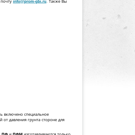
 почту
info@prom-gbi.ru
. Также Вы
ть включено специальное
 от давления грунта стороне для
ы ПФ
и
ПФМ
изготавливаются только