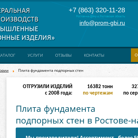
+7 (863) 320-11-28
Ростов-на-Дону и Ростовская область
info@prom-gbi.ru
О
КАТАЛОГ
УСЛУГИ
ОТЗЫВЫ
КОНТАКТЫ
гории
Плита фундамента подпорных стен
ОТГРУЗИЛИ ИЗДЕЛИЙ
65534
тонн
131
с 2008 года:
по чертежам
по сер
Плита фундамента
подпорных стен в Ростове-н
Мы производители! Ассортимент - более 