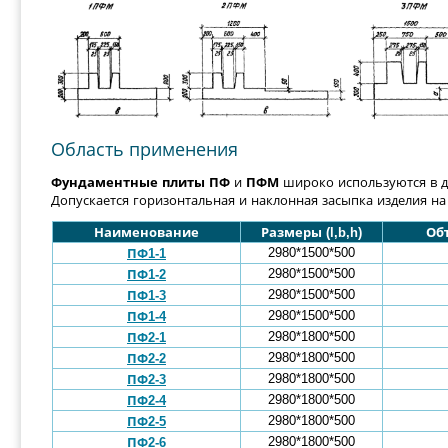
Область применения
Фундаментные плиты ПФ
и
ПФМ
широко используются в д
Допускается горизонтальная и наклонная засыпка изделия на
Наименование
Размеры (l,b,h)
Об
2980*1500*500
ПФ1-1
2980*1500*500
ПФ1-2
2980*1500*500
ПФ1-3
2980*1500*500
ПФ1-4
2980*1800*500
ПФ2-1
2980*1800*500
ПФ2-2
2980*1800*500
ПФ2-3
2980*1800*500
ПФ2-4
2980*1800*500
ПФ2-5
2980*1800*500
ПФ2-6