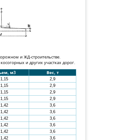
орожном и ЖД-строительстве.
 косогорных и других участках дорог.
ъем, м3
Вес, т
1,15
2,9
1,15
2,9
1,15
2,9
1,15
2,9
1,42
3,6
1,42
3,6
1,42
3,6
1,42
3,6
1,42
3,6
1,42
3,6