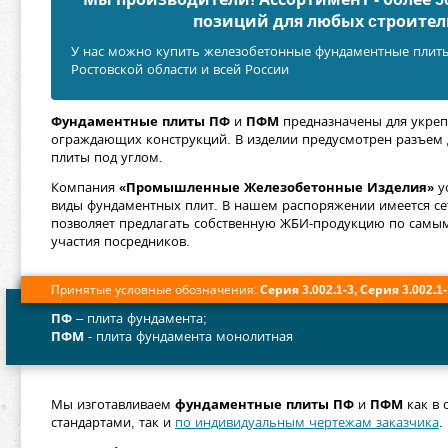
позиций для любых cтроител
У нас можно купить железобетонные фундаментные плиты 
Ростовской области и всей России
Фундаментные плиты ПФ
и
ПФМ
предназначены для укреп
ограждающих конструкций. В изделии предусмотрен разъем 
плиты под углом.
Компания
«Промышленные Железобетонные Изделия»
у
виды фундаментных плит. В нашем распоряжении имеется се
позволяет предлагать собственную ЖБИ-продукцию по самым
участия посредников.
Принятые условные обозначения:
Серия 3.002.1-3,
Серия 3.002.1-
ПФ
– плита фундамента;
ПФМ
- плита фундамента монолитная
Мы изготавливаем
фундаментные плиты ПФ
и
ПФМ
как в 
стандартами, так и
по индивидуальным чертежам заказчика
.