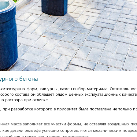
урного бетона
рхитектурных форм, как урны, важен выбор материала. Оптимальное
 особого состава он обладает рядом ценных эксплуатационных качест
ю раствора при отливке.
 при разработке которого в приоритет была поставлена не только пр
онная масса заполняет все участки формы, не оставляя воздушных пу
елкие детали рельефа успешно сопротивляются механическим повре
елий как в массе, так и после изготовления;