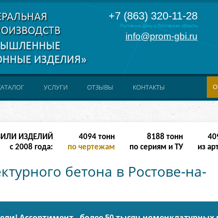
+7 (863) 320-11-28
Ростов-на-Дону и Ростовская область
info@prom-gbi.ru
О
КАТАЛОГ
УСЛУГИ
ОТЗЫВЫ
КОНТАКТЫ
ЗИЛИ ИЗДЕЛИЙ
32766
тонн
65532
тонн
327
с 2008 года:
по чертежам
по сериям и ТУ
из ар
ктурного бетона в Ростове-на-
ли! Ассортимент - более 50 тысяч номенклатурных