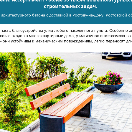
cтроительных задач.
 архитектурного бетона с доставкой в Ростову-на-Дону, Ростовской о
 часть благоустройства улиц любого населенного пункта. Особенно ак
 возле входов в многоквартирные дома, у магазинов и всевозможны
– они устойчивы к механическим повреждениям, легко переносят дли