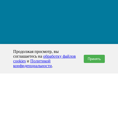
Продолжая просмотр, вы
соглашаетесь на
обработку файлов
Принять
cookies
и
Политикой
конфиденциальности
.
+7(800)444-79-35
звонок по России бесплатный
+7 (812) 565-17-28
ООО "ЖБИ и Архитектура" © 2008-2026
Ростов-на-Дону и Ростовская область
info@prom-gbi.ru
rostov.prom-gbi.ru