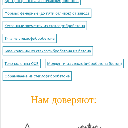
Арт-пространства из стеклофибробетона
Формы: фанерные (до пяти отливок) от завода
Кессонные элементы из стеклофибробетона
Тяга из стеклофибробетона
База колонны из стеклофибробетона из бетона
Тело колонны СФБ
Молдинги из стеклофибробетона (бетон)
Обрамление из стеклофибробетона
Нам доверяют: