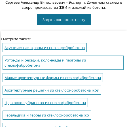
Сергеев Александр Вячеславович
- Эксперт с 25-летним стажем в
сфере производства ЖБИ и изделий из бетона.
Задать вопрос эксперту
Смотрите также:
Акустические экраны из стеклофибробетона
Ротонды и беседки, колоннады и перголы из
стеклофибробетона
Малые архитектурные формы из стеклофибробетона
Архитектурные решетки из стеклофибробетона жби
Церковное убранство из стеклофибробетона
Геральдика и гербы из стеклофибробетона жб