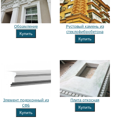
Обрамление
Рустовый камень из
стеклофибробетона
Купить
Купить
Элемент подоконный из
Плита откосная
СФБ
Купить
Купить