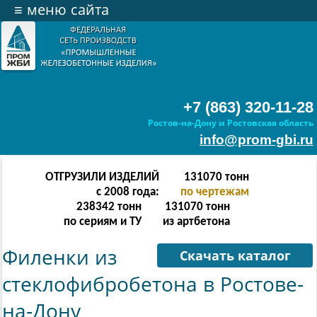
≡
меню сайта
+7 (863) 320-11-28
Ростов-на-Дону и Ростовская область
info@prom-gbi.ru
ОТГРУЗИЛИ ИЗДЕЛИЙ
262142
тонн
с 2008 года:
по чертежам
238342
тонн
262142
тонн
по сериям и ТУ
из артбетона
Филенки из
Скачать каталог
стеклофибробетона в Ростове-
на-Дону